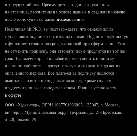
тратите много времени на поиск и вручную поднимаете
и трудоустройства. Преимущества подписки, указанные
резюме
на странице, рассчитаны на основе данных в среднем в неделю
после её покупки согласно
хотите сравнить себя с конкурентами и оценить шансы
исследованию
Подключая hh PRO, вы подтверждаете, что ознакомились
с условиями подписки и согласны с ними. Подписка даёт доступ
к функциям сервиса на срок, указанный при оформлении. Если
не отменить подписку, она автоматически продлится на тот же
срок. Вы имеете право в любое время отменить подписку
в личном кабинете — доступ к услугам сохранится до конца
оплаченного периода. Все платежи за подписку являются
окончательными и не подлежат возврату, кроме случаев,
предусмотренных законодательством. Полные условия есть
в оферте
ООО «Хэдхантер», ОГРН 1067761906805, 125047, г. Москва,
вн. тер. г. Муниципальный округ Тверской, ул. 2-я Брестская,
д. 48, помещ. 25