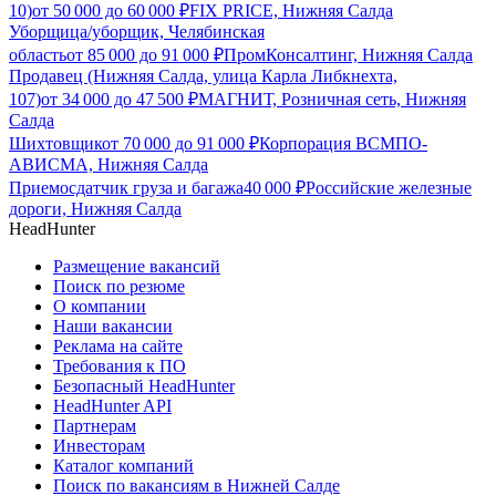
10)
от
50 000
до
60 000
₽
FIX PRICE, Нижняя Салда
Уборщица/уборщик, Челябинская
область
от
85 000
до
91 000
₽
ПромКонсалтинг, Нижняя Салда
Продавец (Нижняя Салда, улица Карла Либкнехта,
107)
от
34 000
до
47 500
₽
МАГНИТ, Розничная сеть, Нижняя
Салда
Шихтовщик
от
70 000
до
91 000
₽
Корпорация ВСМПО-
АВИСМА, Нижняя Салда
Приемосдатчик груза и багажа
40 000
₽
Российские железные
дороги, Нижняя Салда
HeadHunter
Размещение вакансий
Поиск по резюме
О компании
Наши вакансии
Реклама на сайте
Требования к ПО
Безопасный HeadHunter
HeadHunter API
Партнерам
Инвесторам
Каталог компаний
Поиск по вакансиям в Нижней Салде