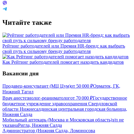
Читайте также
Рейтинг работодателей или Премия HR-бренд: как выбрать
свой путь к сильному бренду работодателя
Как Рейтинг работодателей помогает находить кандидатов
Вакансии дня
Продавец-консультант (МЦ Цум)
от
50 000
₽
Орматек, ГК,
Нижний Тагил
Врач анестезиолог-реаниматолог
от
70 000
₽
Государственное
бюджетное учреждение здравоохранения Свердловской
области Нижнесалдинская центральная городская больница,
Нижняя Салда
Мобильный аптекарь (Москва и Московская область)
з/п не
указана
Ригла, Нижняя Салда
Администратор (Нижняя Салда, Ломоносова