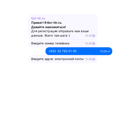
Бот-hh.ru
Привет! Я бот hh.ru.
Давайте знакомиться!
Для регистрации отправьте нам ваши
данные. Всего три шага :)
12:20
Введите номер телефона.
12:20
+935 33 763 01 95
12:20
Введите адрес электронной почты
12:20
alesya-pochta@ya.ru.
12:20
Введите ваше имя
12:20