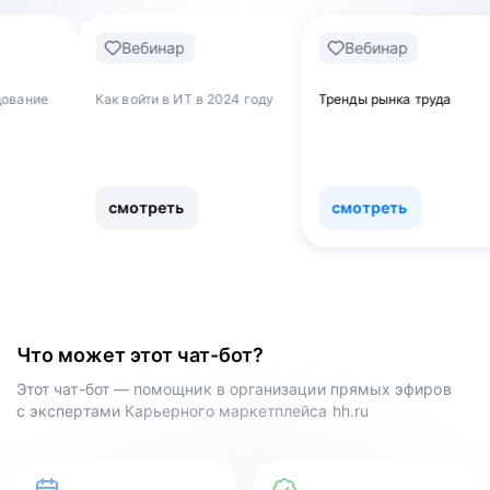
Вебинар
Вебинар
Веб
к войти в ИТ в 2024 году
Тренды рынка труда
Обнулять
как увол
работы и
сферу
смотреть
смотреть
смот
Что может этот чат-бот?
Этот чат-бот — помощник в организации прямых эфиров
с экспертами Карьерного маркетплейса hh.ru