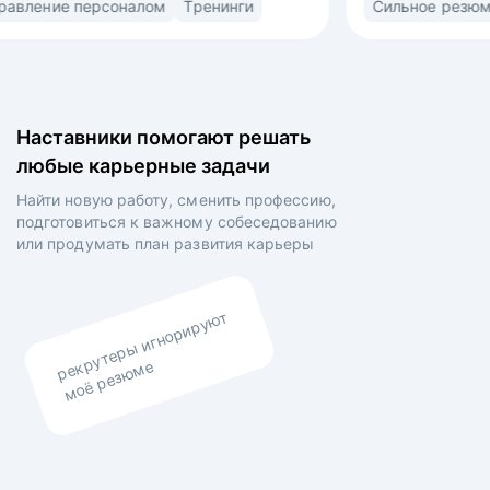
орт
Управление персоналом
Тренинги
ьная
(market/product fit) в найме. Знаю ожидания
рекрутеров, нанимающих менеджеров
овленных
и владельцев компаний. • Выстраиваю
сторителлинг в резюме и самопрезентации для
а на рынок
раскрытия вашей профессиональной личности •
Наставники помогают решать
ий •
Выравниваю ваши личные цели и планы
любые карьерные задачи
боты,
работодателя.
ыявления
Найти новую работу, сменить профессию,
роения
подготовиться к важному собеседованию
о итогам
или продумать план
развития карьеры
аказчиков
рекрутеры игнорируют
моё резюме