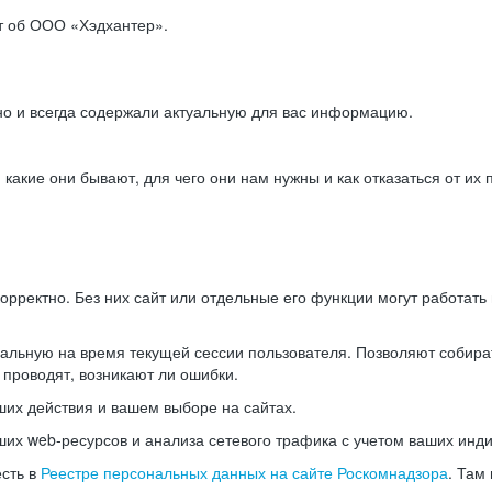
ет об ООО «Хэдхантер».
но и всегда содержали актуальную для вас информацию.
акие они бывают, для чего они нам нужны и как отказаться от их 
рректно. Без них сайт или отдельные его функции могут работат
альную на время текущей сессии пользователя. Позволяют собира
 проводят, возникают ли ошибки.
их действия и вашем выборе на сайтах.
х web-ресурсов и анализа сетевого трафика с учетом ваших инд
есть в
Реестре персональных данных на сайте Роскомнадзора
. Там