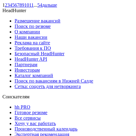
1
2
3
4
5
6
7
8
9
10
11
...
54
дальше
HeadHunter
Размещение вакансий
Поиск по резюме
О компании
Наши вакансии
Реклама на сайте
Требования к ПО
Безопасный HeadHunter
HeadHunter API
Партнерам
Инвесторам
Каталог компаний
Поиск по вакансиям в Нижней Салде
Сетка: соцсеть для нетворкинга
Соискателям
hh PRO
Готовое резюме
Все сервисы
Хочу у вас работать
Производственный календарь
Экспертная рекомендация