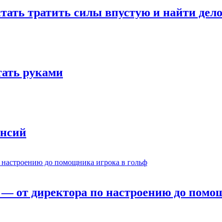
стать тратить силы впустую и найти дел
отать руками
ансий
— от директора по настроению до помощ