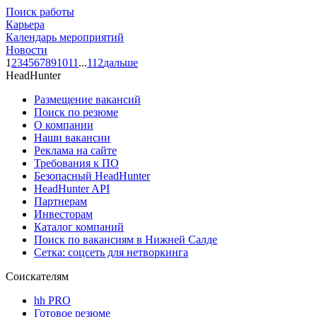
Поиск работы
Карьера
Календарь мероприятий
Новости
1
2
3
4
5
6
7
8
9
10
11
...
112
дальше
HeadHunter
Размещение вакансий
Поиск по резюме
О компании
Наши вакансии
Реклама на сайте
Требования к ПО
Безопасный HeadHunter
HeadHunter API
Партнерам
Инвесторам
Каталог компаний
Поиск по вакансиям в Нижней Салде
Сетка: соцсеть для нетворкинга
Соискателям
hh PRO
Готовое резюме