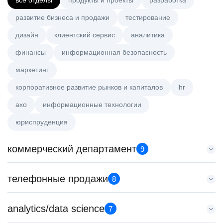
все отделы
продукты и проекты
разработка
развитие бизнеса и продажи
тестирование
дизайн
клиентский сервис
аналитика
финансы
информационная безопасность
маркетинг
корпоративное развитие рынков и капиталов
hr
axo
информационные технологии
юриспруденция
коммерческий департамент
9
Тренер по развитию компетенций продаж
телефонные продажи
8
HeadHunter::Коммерческий департамент
20 июл. 2026
Менеджер по продажам B2B (сегмент SMB)
analytics/data science
з/п не указана
7
HeadHunter::Телефонные продажи
Ярославль