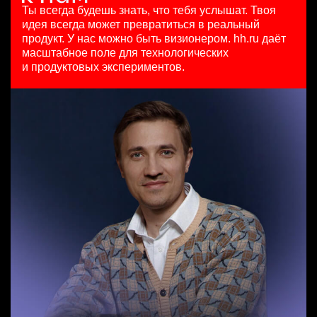
HeadHunter::Коммерческий департамент
4 авг. 2026
Ташкент
Ты всегда будешь знать, что тебя услышат.
Твоя
21 июл. 2026
з/п не указана
идея всегда может превратиться в реальный
SMM-менеджер
з/п не указана
Москва
продукт.
У нас можно быть визионером. hh.ru даёт
Менеджер по продажам в сегменте малого и среднего
HeadHunter::Департамент маркетинга
Санкт-Петербург
масштабное поле для технологических
бизнеса
15 июл. 2026
и продуктовых экспериментов.
HeadHunter::Телефонные продажи
з/п не указана
Key Account Manager (EdTech)
вчера
Ташкент
HeadHunter::Коммерческий департамент
111800 - 186500 ₽
4 авг. 2026
Ярославль
150000 ₽
Нижний Новгород