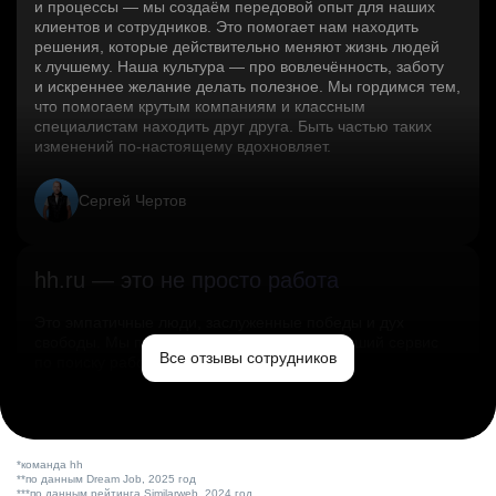
и процессы — мы создаём передовой опыт для наших
клиентов и сотрудников. Это помогает нам находить
решения, которые действительно меняют жизнь людей
к лучшему. Наша культура — про вовлечённость, заботу
и искреннее желание делать полезное. Мы гордимся тем,
что помогаем крутым компаниям и классным
специалистам находить друг друга. Быть частью таких
изменений по‑настоящему вдохновляет.
Сергей Чертов
hh.ru — это не просто работа
Это эмпатичные люди, заслуженные победы и дух
свободы. Мы помогаем миру и создаём лучший сервис
Все отзывы сотрудников
по поиску работы в стране.
Ольга Емельянова
*команда hh
**по данным Dream Job, 2025 год
***по данным рейтинга Similarweb, 2024 год