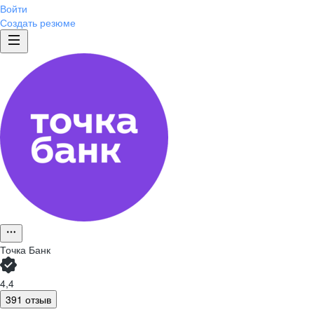
Войти
Создать резюме
Точка Банк
4,4
391 отзыв