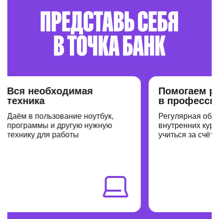
ся необходимая
Помогаем раст
ехника
в профессии
аём в пользование ноутбук,
Регулярная обратна
рограммы и другую нужную
внутренних курсов 
ехнику для работы
учиться за счёт ком