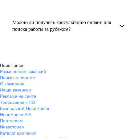
резюме под международные стандарты
текущем месте работы и о том, кому он будет
Профессиональная помощь в поиске работы
и рекомендации по прохождению интервью.
полезен, с какими запросами работает.
за границей включает подготовку резюме
Можно ли получить консультацию онлайн для
Вы точно найдёте того, кто вам нужен!
на иностранном языке, подбор вакансий,
поиска работы за рубежом?
адаптацию к международному рынку труда
Да, карьерные эксперты hh.ru оказывают
и советы по успешному трудоустройству.
помощь в поиске работы за границей онлайн,
помогая выбрать страну, вакансию, а также
HeadHunter
эффективно пройти все этапы собеседования.
Размещение вакансий
Поиск по резюме
О компании
Наши вакансии
Реклама на сайте
Требования к ПО
Безопасный HeadHunter
HeadHunter API
Партнерам
Инвесторам
Каталог компаний