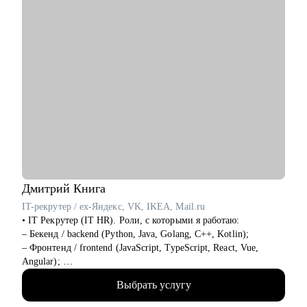
• Начинающим менеджерам с командой в подчинении.
• Компаниям, выстраивающим процесс рекрутмента с нуля.
Дмитрий
Книга
IT-рекрутер / ex-Яндекс, VK, IKEA, Mail.ru
• IT Рекрутер (IT HR). Роли, с которыми я работаю:
– Бекенд / backend (Python, Java, Golang, C++, Kotlin);
– Фронтенд / frontend (JavaScript, TypeScript, React, Vue,
Angular);
– Фуллстек / fullstack (React, Node.js, Python, PostgreSQL,
Выбрать услугу
Docker, CI CD);
– Мобильная разработка (iOS и Android: Swift, Kotlin, Java);