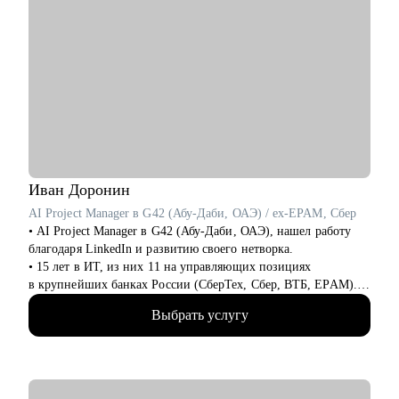
Иван
Доронин
AI Project Manager в G42 (Абу-Даби, ОАЭ) / ex-EPAM, Сбер
• AI Project Manager в G42 (Абу-Даби, ОАЭ), нашел работу
благодаря LinkedIn и развитию своего нетворка.
• 15 лет в ИТ, из них 11 на управляющих позициях
в крупнейших банках России (СберТех, Сбер, ВТБ, EPAM).
• Прошел путь от администратора проектов до тимлида
Выбрать услугу
группы проджектов (7 человек) за 4 года.
• Карьерный консультант и специалист по развитию
профессионального бренда в Linkedin. Более 3,1 млн
просмотров постов в Linkedin, 50 000+ подписчиков в
социальных сетях и более 180 клиентов за год.