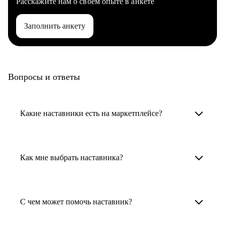
Расскажите нам о своем опыте в анкете
Заполнить анкету
Вопросы и ответы
Какие наставники есть на маркетплейсе?
Карьерные наставники — это HR-
специалисты, карьерные консультанты,
Как мне выбрать наставника?
психологи, резюмерайтеры и менторы.
Умный поиск поможет в три клика выбрать
Менторы работают в ИТ, дизайне, других
наставника для достижения вашей цели.
С чем может помочь наставник?
узкоспециализированных сферах. Они
помогут прокачать навыки, построить